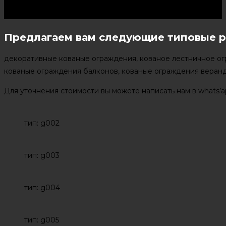
Предлагаем вам следующие типовые 
декоративные кованые ограждения, кованое лестничное ог
кованые ограждения балконов, кованые ограждения веранд
Для уточнения стоимости вы можете написать нам в whats’a
тип: g002
тип: g003
тип: g004
тип: g005