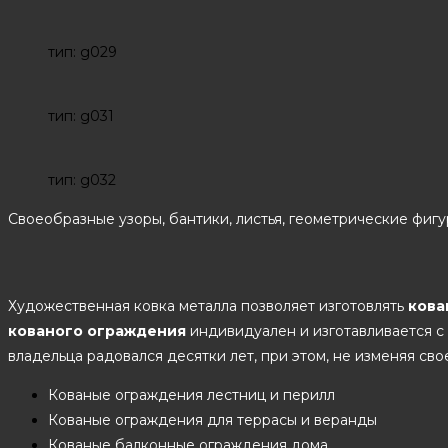
тип: g029
тип: g031
тип: g032
Своеобразные узоры, бантики, листья, геометрические фигур
Художественная ковка металла позволяет изготовлять
кова
кованого ограждения
индивидуален и изготавливается с
владельца радовался десятки лет, при этом, не изменяя сво
Кованые ограждения лестниц и перилл
Кованые ограждения для террасы и веранды
Кованые балконные ограждения дома